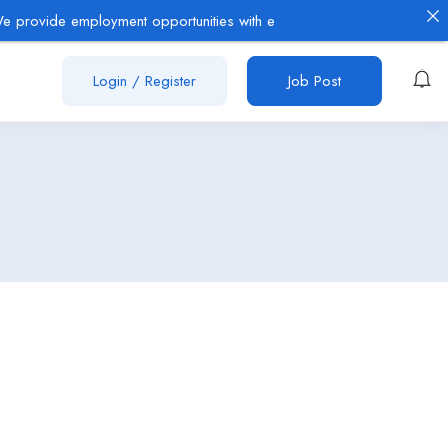
de employment opportunities with established employers in the Oil & 
Login
/
Register
Job Post