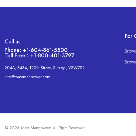
For 
Call us
Phone: +1-604-861-5500
Brows
Toll Free : +1-800-401-3797
Brows
204A, 8434, 120th Street, Surrey , V3W7S2
Info@massmanpower.com
© 2026 Mass Manpowew. All Right Reserved.